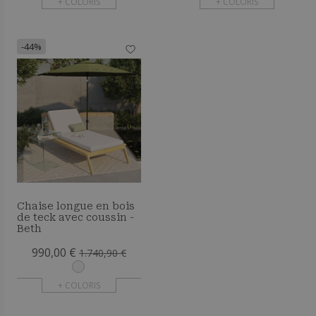
+ COLORIS
+ COLORIS
-44%
Chaise longue en bois
de teck avec coussin -
Beth
990,00 €
1.740,90 €
+ COLORIS