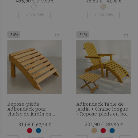
495,90 €
79,90 €
719,90 €
143,90 €
+ COLORIS
+ COLORIS
-54%
-31%
Repose-pieds
Adirondack Table de
Adirondack pour
jardin + Chaise longue
chaise de jardin en
+ Repose-pieds en bois
bois - Anela
- Set - Anela
31,68 €
201,90 €
67,54 €
288,90 €