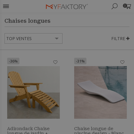
0
Chaises longues
FILTRE
-36%
-31%
Adirondack Chaise
Chaise longue de
longue de jardin +
piscine design - Blanc