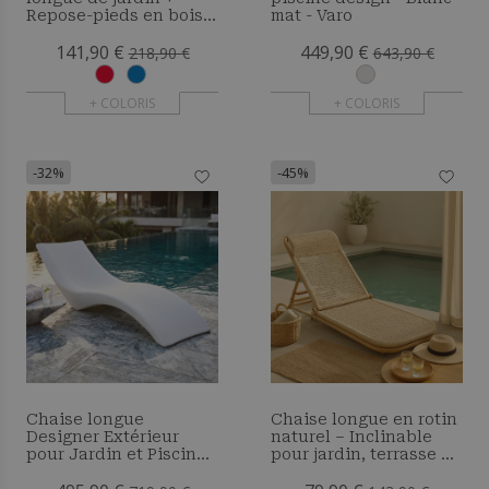
Repose-pieds en bois -
mat - Varo
Set - Anela
141,90 €
449,90 €
218,90 €
643,90 €
+ COLORIS
+ COLORIS
-32%
-45%
Chaise longue
Chaise longue en rotin
Designer Extérieur
naturel – Inclinable
pour Jardin et Piscine
pour jardin, terrasse &
– Loren
plage – Manra