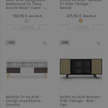
Banc Avec Rangement
Buffet en Bois - Meuble
Rembourré En Tissu
TV Stile Vintage -
Bouclé Blanc Cassé –
Monay
Assise Moderne Pour
168,90 €
475,90 €
Salon Et Chambre -
241,90 €
700,90 €
Kylna
+ COLORIS
+ COLORIS
-16%
-34%
Meuble TV en Bois -
Buffet en Bois Naturel -
Design Scandinave -
Stile Vintage - Noir -
Quenby
Oga