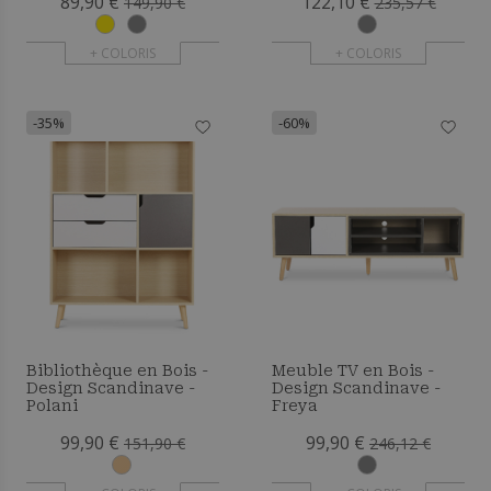
89,90 €
122,10 €
149,90 €
235,57 €
+ COLORIS
+ COLORIS
-35%
-60%
Bibliothèque en Bois -
Meuble TV en Bois -
Design Scandinave -
Design Scandinave -
Polani
Freya
99,90 €
99,90 €
151,90 €
246,12 €