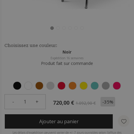
Choisissez une couleur:
Noir
Expédition 16 semaines
Produit fait sur commande
-
1
+
-35%
720,00 €
1.092,90 €
Ajouter au panier
Les délais d'expédition peuvent varier de +/- 7 jours ouvrables selon l'afflux des