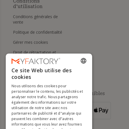
Conditions
d'utilisation
Conditions générales de
vente
Politique de confidentialité
Gérer mes cookies
Droit de rétractation et
retours
Aide
Ce site Web utilise des
ENGLISH
cookies
FRENCH
Nous utilisons des cookies pour
DUTCH
personnaliser le contenu, les publicités et
Méthodes de paiement disponibles
analyser notre trafic. Nous partageons
GERMAN
également des informations sur votre
utilisation de notre site avec nos
POUR LES
ITALIAN
partenaires de publicité et d"analyse qui
COMMANDES
SUPÉRIEURES À
500 €
peuvent les combiner avec d"autres
PORTUGUESE
informations que vous leur avez fournies