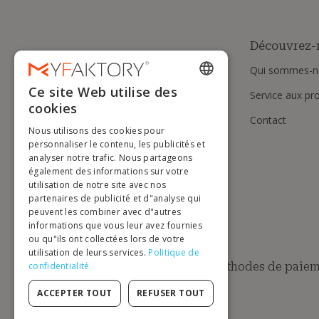
Découvrez-
Qui sommes-n
Ce site Web utilise des
Service aux pr
ENGLISH
cookies
Contact
FRENCH
Nous utilisons des cookies pour
DUTCH
personnaliser le contenu, les publicités et
analyser notre trafic. Nous partageons
GERMAN
également des informations sur votre
utilisation de notre site avec nos
ITALIAN
partenaires de publicité et d"analyse qui
peuvent les combiner avec d"autres
PORTUGUESE
informations que vous leur avez fournies
ou qu"ils ont collectées lors de votre
SPANISH
utilisation de leurs services.
Politique de
POLISH
Méthodes de paiem
confidentialité
ACCEPTER TOUT
REFUSER TOUT