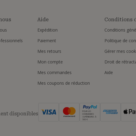
nous
Aide
Conditions d
ous
Expédition
Conditions géné
ofessionnels
Paiement
Politique de conf
Mes retours
Gérer mes cook
Mon compte
Droit de rétract
Mes commandes
Aide
Mes coupons de réduction
POUR LES
ent disponibles
COMMANDES
SUPÉRIEURES À
500 €