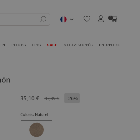
0
DIN
POUFS
LITS
SALE
NOUVEAUTÉS
EN STOCK
enón
35,10 €
-26%
47,39 €
Coloris:
Naturel