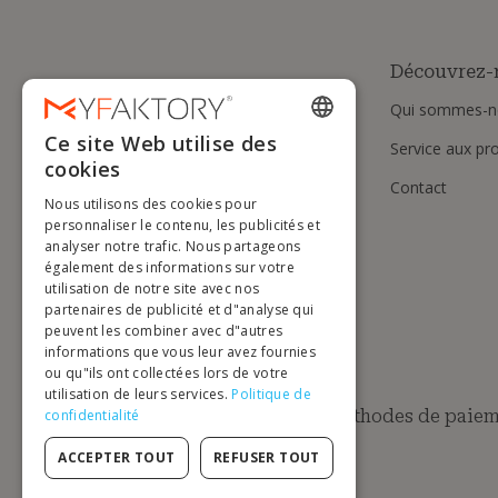
Découvrez-
Qui sommes-n
Ce site Web utilise des
Service aux pr
ENGLISH
cookies
Contact
FRENCH
Nous utilisons des cookies pour
DUTCH
personnaliser le contenu, les publicités et
analyser notre trafic. Nous partageons
GERMAN
également des informations sur votre
utilisation de notre site avec nos
ITALIAN
partenaires de publicité et d"analyse qui
peuvent les combiner avec d"autres
PORTUGUESE
informations que vous leur avez fournies
ou qu"ils ont collectées lors de votre
SPANISH
utilisation de leurs services.
Politique de
POLISH
Méthodes de paiem
confidentialité
ACCEPTER TOUT
REFUSER TOUT