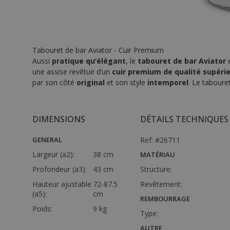
Tabouret de bar Aviator - Cuir Premium
Aussi
pratique
qu’élégant
, le
tabouret de bar Aviator
une assise revêtue d’un
cuir premium de qualité supéri
par son côté
original
et son style
intemporel
. Le taboure
DIMENSIONS
DÉTAILS TECHNIQUES
GENERAL
Ref: #26711
Largeur (a2):
38 cm
MATÉRIAU
Profondeur (a3):
43 cm
Structure:
Hauteur ajustable
72-87.5
Revêtement:
(a5):
cm
REMBOURRAGE
Poids:
9 kg
Type:
AUTRE