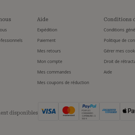
nous
Aide
Conditions d
ous
Expédition
Conditions géné
ofessionnels
Paiement
Politique de conf
Mes retours
Gérer mes cook
Mon compte
Droit de rétract
Mes commandes
Aide
Mes coupons de réduction
POUR LES
ent disponibles
COMMANDES
SUPÉRIEURES À
500 €