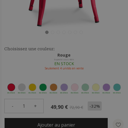
Choisissez une couleur:
Rouge
Expédié sous 48h
EN STOCK
Seulement
4
unités en vente
EN STOCK
EN STOCK
EN STOCK
EN STOCK
EN STOCK
EN STOCK
EN STOCK
EN STOCK
EN STOCK
EN STOCK
EN STOCK
-
1
+
-32%
49,90 €
72,90 €
Ajouter au panier