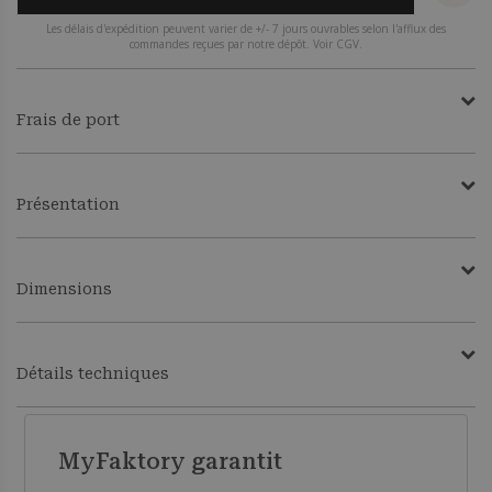
Les délais d'expédition peuvent varier de +/- 7 jours ouvrables selon l'afflux des
commandes reçues par notre dépôt. Voir CGV.
Frais de port
Présentation
Dimensions
Détails techniques
MyFaktory garantit