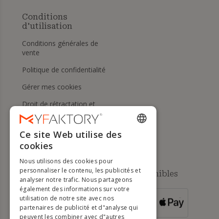
Conditions
d'utilisation
Conditions générales de
vente
Politique de confidentialité
Gérer mes cookies
Droit de rétractation et
retours
Aide
Ce site Web utilise des
ENGLISH
cookies
FRENCH
Nous utilisons des cookies pour
DUTCH
personnaliser le contenu, les publicités et
Méthodes de paiement disponibles
analyser notre trafic. Nous partageons
GERMAN
également des informations sur votre
utilisation de notre site avec nos
POUR LES
ITALIAN
partenaires de publicité et d"analyse qui
COMMANDES
SUPÉRIEURES À
500 €
peuvent les combiner avec d"autres