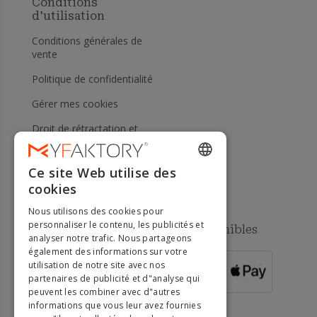
Conditions
d'utilisation
Conditions générales de
vente
Politique de confidentialité
Gérer mes cookies
Droit de rétractation et
retours
Aide
Ce site Web utilise des
ENGLISH
cookies
FRENCH
Nous utilisons des cookies pour
DUTCH
personnaliser le contenu, les publicités et
Méthodes de paiement disponibles
analyser notre trafic. Nous partageons
GERMAN
également des informations sur votre
utilisation de notre site avec nos
POUR LES
ITALIAN
partenaires de publicité et d"analyse qui
COMMANDES
SUPÉRIEURES À
500 €
peuvent les combiner avec d"autres
PORTUGUESE
informations que vous leur avez fournies