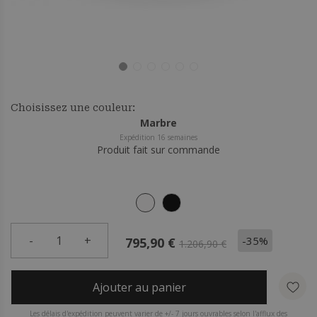
Choisissez une couleur:
Marbre
Expédition 16 semaines
Produit fait sur commande
-
1
+
-35%
795,90 €
1.206,90 €
Ajouter au panier
Les délais d'expédition peuvent varier de +/- 7 jours ouvrables selon l'afflux des