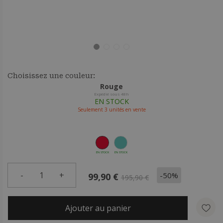
Choisissez une couleur:
Rouge
Expédié sous 48h
EN STOCK
Seulement
3
unités en vente
EN STOCK
EN STOCK
-
1
+
-50%
99,90 €
195,90 €
Ajouter au panier