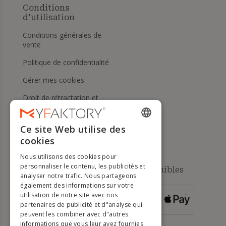
Conditions
d'utilisation
Conditions générales de
vente
Politique de confidentialité
Gérer mes cookies
Droit de rétractation et
retours
Aide
Ce site Web utilise des
ENGLISH
cookies
FRENCH
Nous utilisons des cookies pour
DUTCH
personnaliser le contenu, les publicités et
Méthodes de paiement disponibles
analyser notre trafic. Nous partageons
GERMAN
également des informations sur votre
utilisation de notre site avec nos
POUR LES
ITALIAN
partenaires de publicité et d"analyse qui
COMMANDES
SUPÉRIEURES À
500 €
peuvent les combiner avec d"autres
PORTUGUESE
informations que vous leur avez fournies