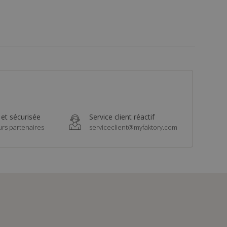
 et sécurisée
Service client réactif
urs partenaires
serviceclient@myfaktory.com