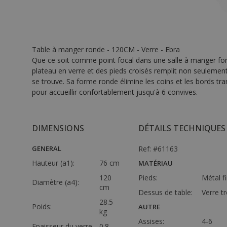
Table à manger ronde - 120CM - Verre - Ebra
Que ce soit comme point focal dans une salle à manger fo
plateau en verre et des pieds croisés remplit non seulemen
se trouve. Sa forme ronde élimine les coins et les bords tran
pour accueillir confortablement jusqu'à 6 convives.
DIMENSIONS
DÉTAILS TECHNIQUES
GENERAL
Ref: #61163
Hauteur (a1):
76 cm
MATÉRIAU
120
Pieds:
Métal fi
Diamètre (a4):
cm
Dessus de table:
Verre t
28.5
Poids:
AUTRE
kg
Assises:
4-6
Epaisseur du verre
0.8