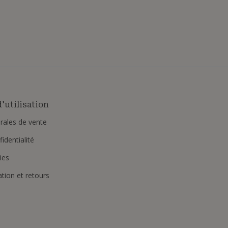
'utilisation
rales de vente
identialité
ies
ation et retours