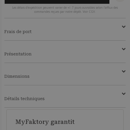
Les délais d'expédition peuvent varier de +/- 7 jours ouvrables selon l'afflux des
commandes reçues par notre dépôt. Voir CGV.
Frais de port
Présentation
Dimensions
Détails techniques
MyFaktory garantit