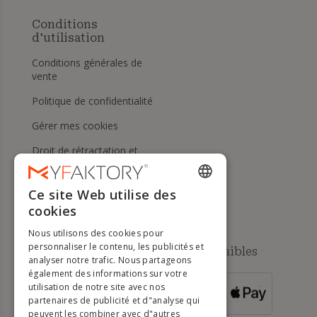
Conditions
d'utilisation
Conditions générales de
vente
Politique de confidentialité
Gérer mes cookies
Droit de rétractation et
retours
Aide
Ce site Web utilise des
ENGLISH
cookies
FRENCH
Nous utilisons des cookies pour
DUTCH
personnaliser le contenu, les publicités et
Méthodes de paiement disponibles
analyser notre trafic. Nous partageons
GERMAN
également des informations sur votre
utilisation de notre site avec nos
POUR LES
ITALIAN
partenaires de publicité et d"analyse qui
COMMANDES
SUPÉRIEURES À
500 €
peuvent les combiner avec d"autres