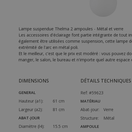
Lampe suspendue Thelma 2 ampoules - Métal et verre
Les accessoires d'éclairage font partie intégrante de tout 
également être utilisées comme suspension, cette lampe dev
extrémité de l'arc en métal poli.
Et le meilleur, c'est que le prix est modéré : vous pouvez do
manger, le salon, le bureau et n'importe quel autre espace 
DIMENSIONS
DÉTAILS TECHNIQUES
GENERAL
Ref: #59623
Hauteur (a1):
61 cm
MATÉRIAU
Largeur (a2):
81 cm
Abat-jour:
Verre
ABAT-JOUR
Structure:
Métal
Diamètre (l4):
15.5 cm
AMPOULE