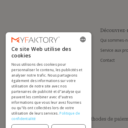
Découvrez-
Qui sommes-n
Ce site Web utilise des
Service aux pr
ENGLISH
cookies
Contact
FRENCH
Nous utilisons des cookies pour
DUTCH
personnaliser le contenu, les publicités et
analyser notre trafic. Nous partageons
GERMAN
également des informations sur votre
utilisation de notre site avec nos
ITALIAN
partenaires de publicité et d"analyse qui
peuvent les combiner avec d"autres
PORTUGUESE
informations que vous leur avez fournies
ou qu"ils ont collectées lors de votre
SPANISH
utilisation de leurs services.
Politique de
POLISH
Méthodes de paiem
confidentialité