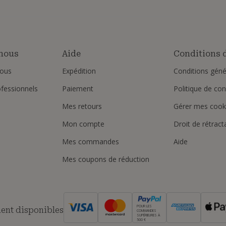
nous
Aide
Conditions d
ous
Expédition
Conditions géné
ofessionnels
Paiement
Politique de conf
Mes retours
Gérer mes cook
Mon compte
Droit de rétract
Mes commandes
Aide
Mes coupons de réduction
POUR LES
ent disponibles
COMMANDES
SUPÉRIEURES À
500 €