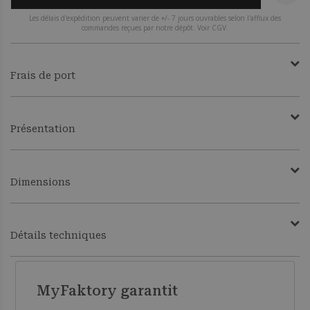
Les délais d'expédition peuvent varier de +/- 7 jours ouvrables selon l'afflux des
commandes reçues par notre dépôt. Voir CGV.
Frais de port
Présentation
Dimensions
Détails techniques
MyFaktory garantit