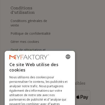
Conditions
d'utilisation
Conditions générales de
vente
Politique de confidentialité
Gérer mes cookies
Droit de rétractation et
retours
Aide
Ce site Web utilise des
ENGLISH
cookies
FRENCH
Nous utilisons des cookies pour
DUTCH
personnaliser le contenu, les publicités et
Méthodes de paiement disponibles
analyser notre trafic. Nous partageons
GERMAN
également des informations sur votre
utilisation de notre site avec nos
POUR LES
ITALIAN
partenaires de publicité et d"analyse qui
COMMANDES
SUPÉRIEURES À
500 €
peuvent les combiner avec d"autres