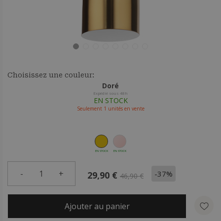
Choisissez une couleur:
Doré
Expédié sous 48h
EN STOCK
Seulement
1
unités en vente
EN STOCK
EN STOCK
-
1
+
-37%
29,90 €
46,90 €
Ajouter au panier