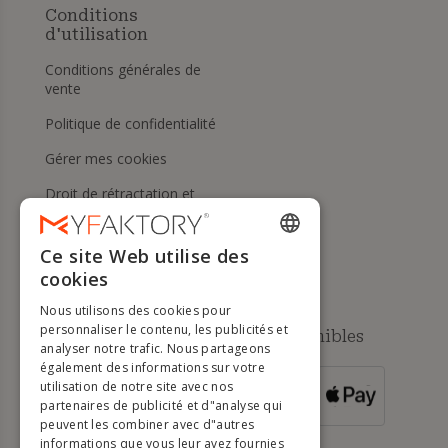
Conditions
d'utilisation
Conditions générales de
vente
Politique de confidentialité
Gérer mes cookies
Droit de rétractation et
retours
Aide
Ce site Web utilise des
ENGLISH
cookies
FRENCH
Nous utilisons des cookies pour
DUTCH
personnaliser le contenu, les publicités et
Méthodes de paiement disponibles
analyser notre trafic. Nous partageons
GERMAN
également des informations sur votre
utilisation de notre site avec nos
POUR LES
ITALIAN
partenaires de publicité et d"analyse qui
COMMANDES
SUPÉRIEURES À
500 €
peuvent les combiner avec d"autres
PORTUGUESE
informations que vous leur avez fournies