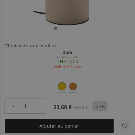
Choisissez une couleur:
Doré
Expédié sous 48h
EN STOCK
Seulement
4
unités
EN STOCK
EN STOCK
-
1
+
-37%
23,60 €
36,90 €
Ajouter au panier