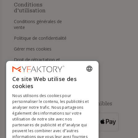
Conditions
d'utilisation
Conditions générales de
vente
Politique de confidentialité
Gérer mes cookies
Droit de rétractation et
retours
Aide
Ce site Web utilise des
ENGLISH
cookies
FRENCH
Nous utilisons des cookies pour
DUTCH
personnaliser le contenu, les publicités et
Méthodes de paiement disponibles
analyser notre trafic. Nous partageons
GERMAN
également des informations sur votre
utilisation de notre site avec nos
POUR LES
ITALIAN
partenaires de publicité et d"analyse qui
COMMANDES
SUPÉRIEURES À
500 €
peuvent les combiner avec d"autres
PORTUGUESE
informations que vous leur avez fournies