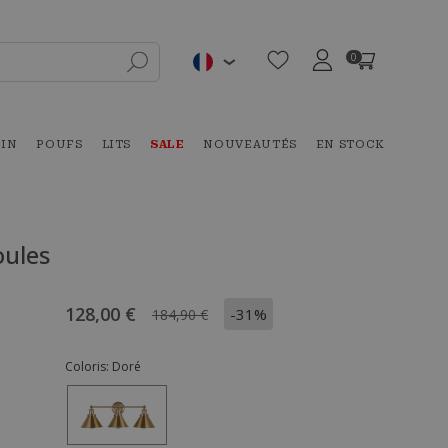
0
DIN
POUFS
LITS
SALE
NOUVEAUTÉS
EN STOCK
oules
128,00 €
-31%
184,90 €
Coloris:
Doré