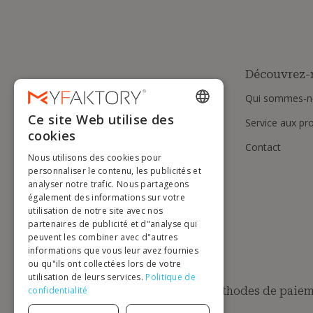
Découvrez-
Qui sommes-n
Ce site Web utilise des
Service aux pr
ENGLISH
cookies
Contact
FRENCH
Nous utilisons des cookies pour
DUTCH
personnaliser le contenu, les publicités et
analyser notre trafic. Nous partageons
GERMAN
également des informations sur votre
utilisation de notre site avec nos
ITALIAN
partenaires de publicité et d"analyse qui
peuvent les combiner avec d"autres
PORTUGUESE
informations que vous leur avez fournies
ou qu"ils ont collectées lors de votre
SPANISH
utilisation de leurs services.
Politique de
POLISH
Méthodes de paiem
confidentialité