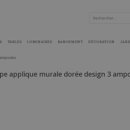
S
TABLES
LUMINAIRES
RANGEMENT
DÉCORATION
JAR
 ampoules
e applique murale dorée design 3 amp