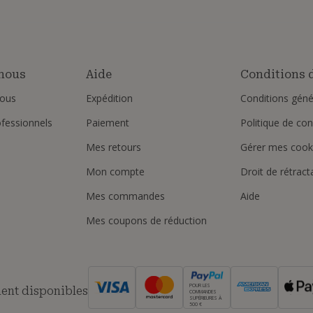
nous
Aide
Conditions d
ous
Expédition
Conditions géné
ofessionnels
Paiement
Politique de conf
Mes retours
Gérer mes cook
Mon compte
Droit de rétract
Mes commandes
Aide
Mes coupons de réduction
POUR LES
ent disponibles
COMMANDES
SUPÉRIEURES À
500 €