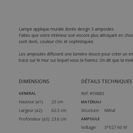
Lampe applique murale dorée design 3 ampoules
Faites que votre intérieur soit encore plus attrayant en ch
sont doré, couleur chic et sophistiquée.
Les ampoules diffusent une lumière douce pour créer un env
trace sur le mur sur lequel vous la fixerez. On dit que la me
DIMENSIONS
DÉTAILS TECHNIQUES
GENERAL
Ref: #59883
Hauteur (a1):
23 cm
MATÉRIAU
Largeur (a2):
62.5 cm
Structure:
Métal
Profondeur (a3):
23.6 cm
AMPOULE
Voltage:
3*E27 60 W