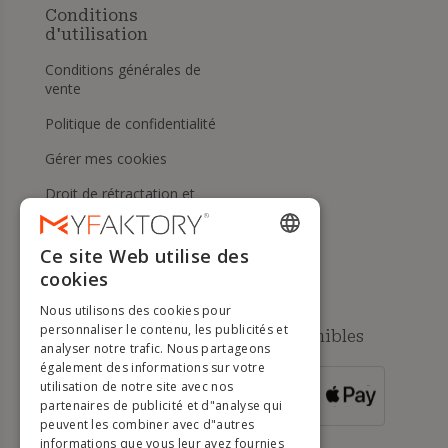
Conditions
d'utilisation
Conditions générales de
vente
Politique de confidentialité
Gérer mes cookies
Droit de rétractation et
retours
Aide
Ce site Web utilise des
ENGLISH
cookies
FRENCH
Nous utilisons des cookies pour
DUTCH
personnaliser le contenu, les publicités et
Méthodes de paiement disponibles
analyser notre trafic. Nous partageons
GERMAN
également des informations sur votre
utilisation de notre site avec nos
POUR LES
ITALIAN
partenaires de publicité et d"analyse qui
COMMANDES
SUPÉRIEURES À
500 €
peuvent les combiner avec d"autres
PORTUGUESE
informations que vous leur avez fournies