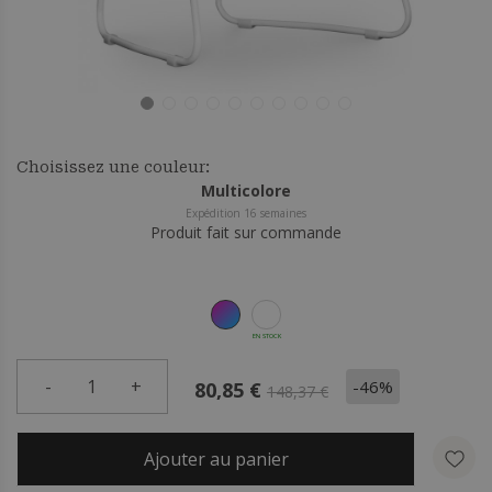
Choisissez une couleur:
Multicolore
Expédition 16 semaines
Produit fait sur commande
EN STOCK
-
1
+
-46%
80,85 €
148,37 €
Ajouter au panier