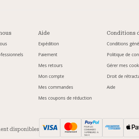
nous
Aide
Conditions d
ous
Expédition
Conditions géné
ofessionnels
Paiement
Politique de conf
Mes retours
Gérer mes cook
Mon compte
Droit de rétract
Mes commandes
Aide
Mes coupons de réduction
POUR LES
ent disponibles
COMMANDES
SUPÉRIEURES À
500 €