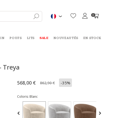
0
DIN
POUFS
LITS
SALE
NOUVEAUTÉS
EN STOCK
- Treya
568,00 €
-35%
862,90 €
Coloris:
Blanc