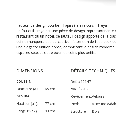
Fauteuil de design courbé - Tapissé en velours - Treya
Le fauteuil Treya est une pièce de design impressionnante 
restaurant ou un hôtel, ce fauteuil design apporte de la cl
qui ne manquera pas de captiver l'attention de tous ceux qu
une élégante finition dorée, complétant le design moderne et
espaces spacieux que pour les coins plus petits.
DIMENSIONS
DÉTAILS TECHNIQUES
COUSSIN
Ref: #60647
Diamètre (a4):
65 cm
MATÉRIAU
GENERAL
Revêtement:
Velours
Hauteur (a1):
77 cm
Pieds:
Acier inoxydab
Largeur (a2):
93 cm
Structure:
Bois