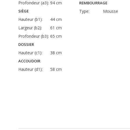
Profondeur (a3):
94 cm
REMBOURRAGE
SIÈGE
Type:
Mousse
Hauteur (b1):
44 cm
Largeur (b2):
61 cm
Profondeur (b3):
65 cm
DOSSIER
Hauteur (c1):
38 cm
ACCOUDOIR
Hauteur (d1):
58 cm