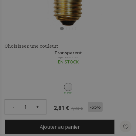
Choisissez une couleur:
Transparent
Expédié sous 48h
EN STOCK
EN STOCK
-
1
+
-65%
2,81 €
7,83 €
Ajouter au panier