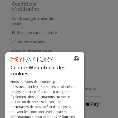
Conditions
d'utilisation
Conditions générales de
vente
Politique de confidentialité
Gérer mes cookies
Droit de rétractation et
retours
Aide
Ce site Web utilise des
ENGLISH
cookies
FRENCH
Nous utilisons des cookies pour
DUTCH
personnaliser le contenu, les publicités et
Méthodes de paiement disponibles
analyser notre trafic. Nous partageons
GERMAN
également des informations sur votre
utilisation de notre site avec nos
POUR LES
ITALIAN
partenaires de publicité et d"analyse qui
COMMANDES
SUPÉRIEURES À
500 €
peuvent les combiner avec d"autres
PORTUGUESE
informations que vous leur avez fournies