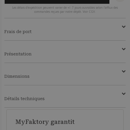
Les délais d'expédition peuvent varier de +/- 7 jours ouvrables selon l'afflux des
commandes reçues par notre dépôt. Voir CGV.
Frais de port
Présentation
Dimensions
Détails techniques
MyFaktory garantit