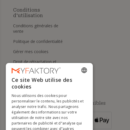
Conditions
d'utilisation
Conditions générales de
vente
Politique de confidentialité
Gérer mes cookies
Droit de rétractation et
retours
Aide
Ce site Web utilise des
ENGLISH
cookies
FRENCH
Nous utilisons des cookies pour
DUTCH
personnaliser le contenu, les publicités et
Méthodes de paiement disponibles
analyser notre trafic. Nous partageons
GERMAN
également des informations sur votre
utilisation de notre site avec nos
POUR LES
ITALIAN
partenaires de publicité et d"analyse qui
COMMANDES
SUPÉRIEURES À
500 €
peuvent les combiner avec d"autres