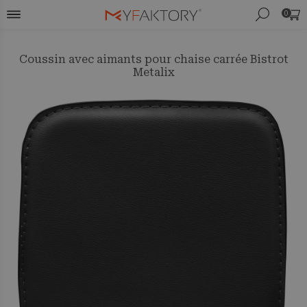
0
Coussin avec aimants pour chaise carrée Bistrot
Metalix