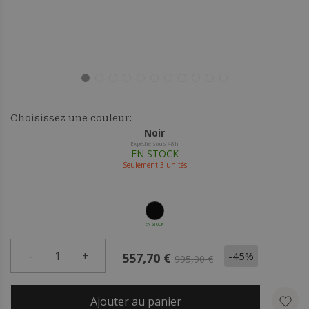
Choisissez une couleur:
Noir
Expédié sous 48h
EN STOCK
Seulement
3
unités
EN STOCK
-
1
+
-45%
557,70 €
995,90 €
Ajouter au panier