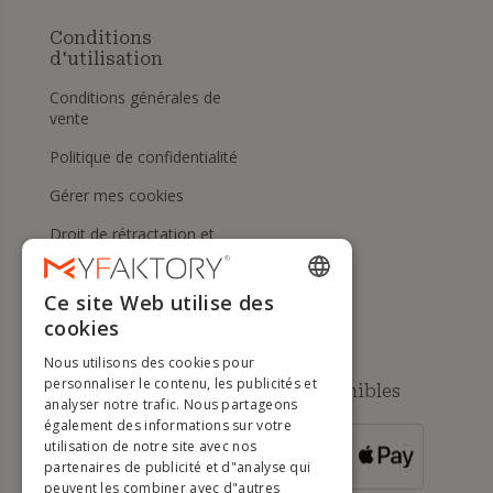
Conditions
d'utilisation
Conditions générales de
vente
Politique de confidentialité
Gérer mes cookies
Droit de rétractation et
retours
Aide
Ce site Web utilise des
ENGLISH
cookies
FRENCH
Nous utilisons des cookies pour
DUTCH
personnaliser le contenu, les publicités et
Méthodes de paiement disponibles
analyser notre trafic. Nous partageons
GERMAN
également des informations sur votre
utilisation de notre site avec nos
POUR LES
ITALIAN
partenaires de publicité et d"analyse qui
COMMANDES
SUPÉRIEURES À
500 €
peuvent les combiner avec d"autres