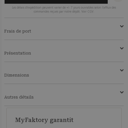
Les délais d'expédition peuvent varier de +/- 7 jours ouvrables selon l'afflux des
commandes reçues par notre dépôt. Voir CGV.
Frais de port
Présentation
Dimensions
Autres détails
MyFaktory garantit