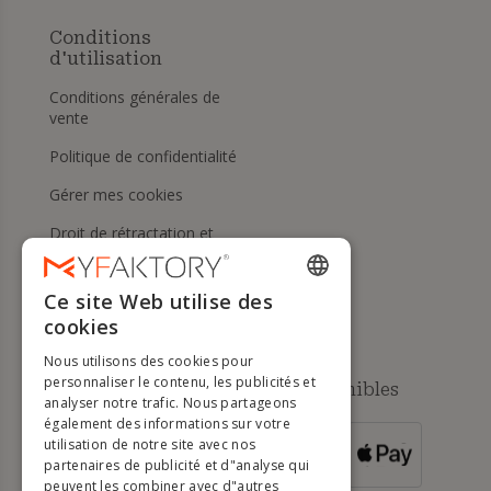
Conditions
d'utilisation
Conditions générales de
vente
Politique de confidentialité
Gérer mes cookies
Droit de rétractation et
retours
Aide
Ce site Web utilise des
ENGLISH
cookies
FRENCH
Nous utilisons des cookies pour
DUTCH
personnaliser le contenu, les publicités et
Méthodes de paiement disponibles
analyser notre trafic. Nous partageons
GERMAN
également des informations sur votre
utilisation de notre site avec nos
POUR LES
ITALIAN
partenaires de publicité et d"analyse qui
COMMANDES
SUPÉRIEURES À
500 €
peuvent les combiner avec d"autres