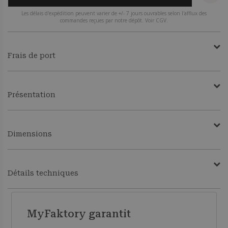
Les délais d'expédition peuvent varier de +/- 7 jours ouvrables selon l'afflux des
commandes reçues par notre dépôt. Voir CGV.
Frais de port
Présentation
Dimensions
Détails techniques
MyFaktory garantit