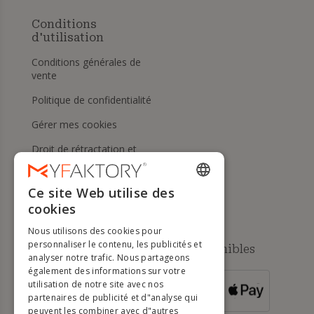
Conditions
d'utilisation
Conditions générales de
vente
Politique de confidentialité
Gérer mes cookies
Droit de rétractation et
retours
Aide
Ce site Web utilise des
ENGLISH
cookies
FRENCH
Nous utilisons des cookies pour
DUTCH
personnaliser le contenu, les publicités et
Méthodes de paiement disponibles
analyser notre trafic. Nous partageons
GERMAN
également des informations sur votre
utilisation de notre site avec nos
POUR LES
ITALIAN
partenaires de publicité et d"analyse qui
COMMANDES
SUPÉRIEURES À
500 €
peuvent les combiner avec d"autres