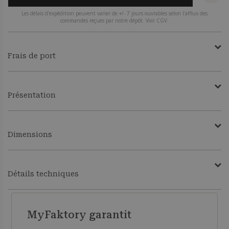
Les délais d'expédition peuvent varier de +/- 7 jours ouvrables selon l'afflux des
commandes reçues par notre dépôt. Voir CGV.
Frais de port
Présentation
Dimensions
Détails techniques
MyFaktory garantit