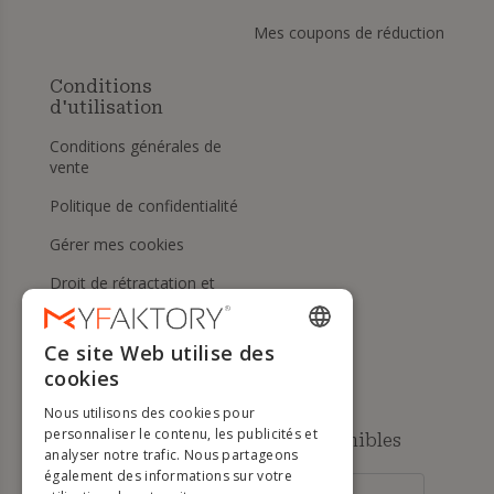
Mes coupons de réduction
Conditions
d'utilisation
Conditions générales de
vente
Politique de confidentialité
Gérer mes cookies
Droit de rétractation et
retours
Aide
Ce site Web utilise des
ENGLISH
cookies
FRENCH
Nous utilisons des cookies pour
DUTCH
personnaliser le contenu, les publicités et
Méthodes de paiement disponibles
analyser notre trafic. Nous partageons
GERMAN
également des informations sur votre