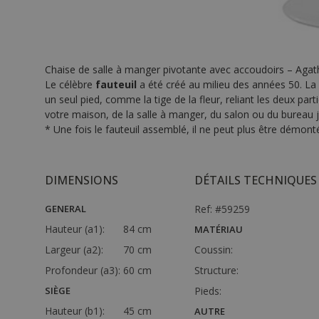
Chaise de salle à manger pivotante avec accoudoirs – Agat
Le célèbre
fauteuil
a été créé au milieu des années 50. La 
un seul pied, comme la tige de la fleur, reliant les deux par
votre maison, de la salle à manger, du salon ou du bureau j
* Une fois le fauteuil assemblé, il ne peut plus être démont
DIMENSIONS
DÉTAILS TECHNIQUES
GENERAL
Ref: #59259
Hauteur (a1):
84 cm
MATÉRIAU
Largeur (a2):
70 cm
Coussin:
Profondeur (a3):
60 cm
Structure:
SIÈGE
Pieds:
Hauteur (b1):
45 cm
AUTRE