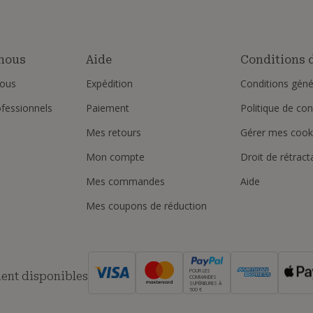
nous
Aide
Conditions d
ous
Expédition
Conditions géné
ofessionnels
Paiement
Politique de conf
Mes retours
Gérer mes cook
Mon compte
Droit de rétract
Mes commandes
Aide
Mes coupons de réduction
POUR LES
ent disponibles
COMMANDES
SUPÉRIEURES À
500 €