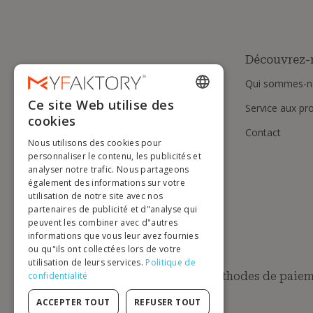
Découvrez-
Qui sommes-n
Ce site Web utilise des
Service aux pr
ENGLISH
cookies
Contact
FRENCH
Nous utilisons des cookies pour
DUTCH
personnaliser le contenu, les publicités et
analyser notre trafic. Nous partageons
GERMAN
également des informations sur votre
utilisation de notre site avec nos
ITALIAN
partenaires de publicité et d"analyse qui
peuvent les combiner avec d"autres
PORTUGUESE
informations que vous leur avez fournies
ou qu"ils ont collectées lors de votre
SPANISH
utilisation de leurs services.
Politique de
POLISH
Méthodes de paiem
confidentialité
ACCEPTER TOUT
REFUSER TOUT