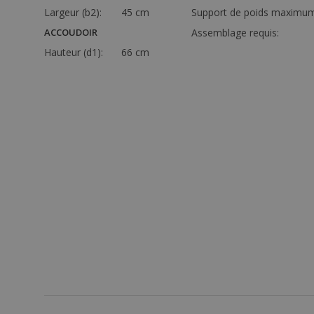
Largeur (b2):
45 cm
Support de poids maximum
ACCOUDOIR
Assemblage requis:
Hauteur (d1):
66 cm