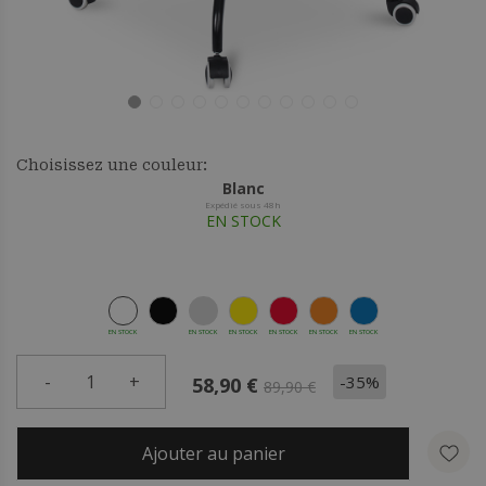
Choisissez une couleur:
Blanc
Expédié sous 48h
EN STOCK
EN STOCK
EN STOCK
EN STOCK
EN STOCK
EN STOCK
EN STOCK
-
1
+
-35%
58,90 €
89,90 €
Ajouter au panier