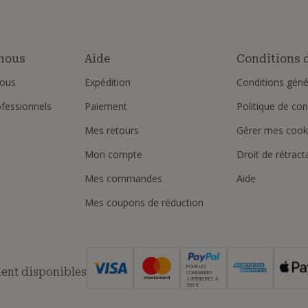
nous
Aide
Conditions d
ous
Expédition
Conditions géné
ofessionnels
Paiement
Politique de conf
Mes retours
Gérer mes cook
Mon compte
Droit de rétract
Mes commandes
Aide
Mes coupons de réduction
POUR LES
ent disponibles
COMMANDES
SUPÉRIEURES À
500 €