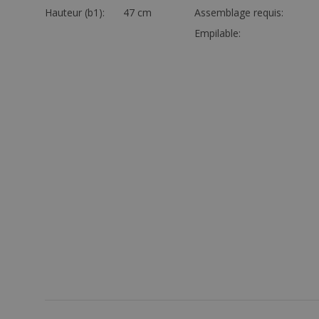
Hauteur (b1):
47 cm
Assemblage requis:
Empilable: