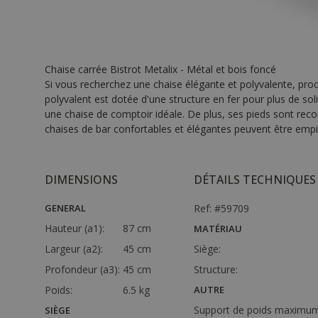
Chaise carrée Bistrot Metalix - Métal et bois foncé
Si vous recherchez une chaise élégante et polyvalente, procu
polyvalent est dotée d'une structure en fer pour plus de solid
une chaise de comptoir idéale. De plus, ses pieds sont reco
chaises de bar confortables et élégantes peuvent être empi
DIMENSIONS
DÉTAILS TECHNIQUES
GENERAL
Ref: #59709
Hauteur (a1):
87 cm
MATÉRIAU
Largeur (a2):
45 cm
Siège:
Profondeur (a3):
45 cm
Structure:
Poids:
6.5 kg
AUTRE
Support de poids maximum
SIÈGE