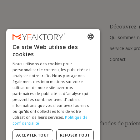
Découvrez-
Qui sommes-n
Ce site Web utilise des
Service aux pr
ENGLISH
cookies
Contact
FRENCH
Nous utilisons des cookies pour
DUTCH
personnaliser le contenu, les publicités et
analyser notre trafic. Nous partageons
GERMAN
également des informations sur votre
utilisation de notre site avec nos
ITALIAN
partenaires de publicité et d"analyse qui
peuvent les combiner avec d"autres
PORTUGUESE
informations que vous leur avez fournies
ou qu"ils ont collectées lors de votre
SPANISH
utilisation de leurs services.
Politique de
POLISH
Méthodes de paiem
confidentialité
ACCEPTER TOUT
REFUSER TOUT