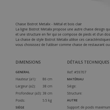
Chaise Bistrot Metalix - Métal et bois clair
La ligne Bistrot Metalix propose une autre chaise design qu
et une structure en fer qui se compose de pieds et d'un doss
La chaise de style Bistrot Metalix utilise ces caractéristiq
vous choisissez de l'utiliser comme chaise de restaurant ou 
DIMENSIONS
DÉTAILS TECHNIQUES
GENERAL
Ref: #59707
Hauteur (a1):
86 cm
MATÉRIAU
Largeur (a2):
38 cm
Siège:
Profondeur (a3):
38 cm
Structure:
Poids:
5.5 kg
AUTRE
Support de poids maximum
SIÈGE