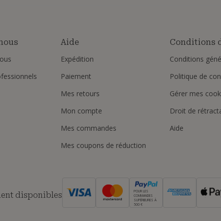
nous
Aide
Conditions d
ous
Expédition
Conditions géné
ofessionnels
Paiement
Politique de conf
Mes retours
Gérer mes cook
Mon compte
Droit de rétract
Mes commandes
Aide
Mes coupons de réduction
POUR LES
ent disponibles
COMMANDES
SUPÉRIEURES À
500 €