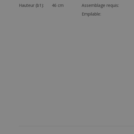
Hauteur (b1):
46 cm
Assemblage requis:
Empilable: