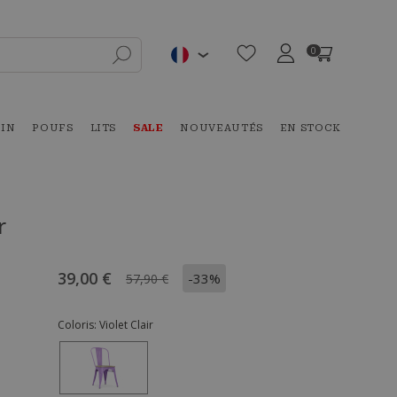
0
DIN
POUFS
LITS
SALE
NOUVEAUTÉS
EN STOCK
r
39,00 €
-33%
57,90 €
Coloris:
Violet Clair