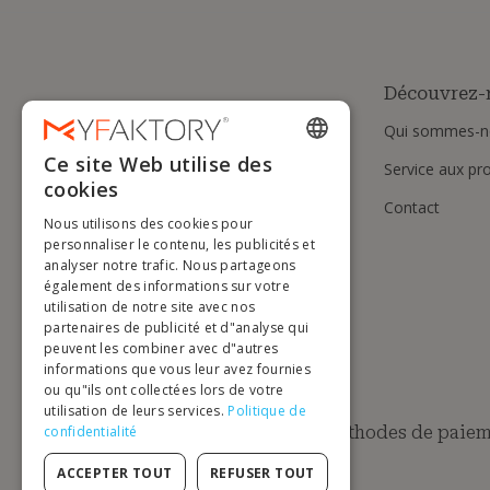
Découvrez-
Qui sommes-n
Ce site Web utilise des
Service aux pr
ENGLISH
cookies
Contact
FRENCH
Nous utilisons des cookies pour
DUTCH
personnaliser le contenu, les publicités et
analyser notre trafic. Nous partageons
GERMAN
également des informations sur votre
utilisation de notre site avec nos
ITALIAN
partenaires de publicité et d"analyse qui
peuvent les combiner avec d"autres
PORTUGUESE
informations que vous leur avez fournies
ou qu"ils ont collectées lors de votre
SPANISH
utilisation de leurs services.
Politique de
POLISH
Méthodes de paiem
confidentialité
ACCEPTER TOUT
REFUSER TOUT