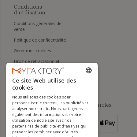
Conditions
d'utilisation
Conditions générales de
vente
Politique de confidentialité
Gérer mes cookies
Droit de rétractation et
retours
Aide
Ce site Web utilise des
ENGLISH
cookies
FRENCH
Nous utilisons des cookies pour
DUTCH
personnaliser le contenu, les publicités et
Méthodes de paiement disponibles
analyser notre trafic. Nous partageons
GERMAN
également des informations sur votre
utilisation de notre site avec nos
POUR LES
ITALIAN
partenaires de publicité et d"analyse qui
COMMANDES
SUPÉRIEURES À
500 €
peuvent les combiner avec d"autres
PORTUGUESE