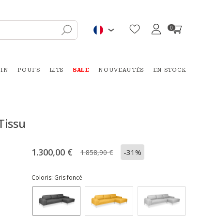
0
DIN
POUFS
LITS
SALE
NOUVEAUTÉS
EN STOCK
Tissu
1.300,00 €
-31%
1.858,90 €
Coloris:
Gris foncé