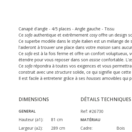
Canapé d'angle - 4/5 places - Angle gauche - Tissu
Ce
sofa
authentique et extrêmement
cosy
offre un design s
Ce superbe modèle dans le style italien est un mélange de su
l'aideront à trouver une place dans votre
maison
sans aucune
Ce
sofa
est à la fois ferme et offre un confort voluptueux,
étendre pour vous reposer dans son
assise
confortable. L'
a
Ce
sofa
répondra à toutes vos exigences et vous permettra d
construit avec une
structure
solide, ce qui signifie que cett
Il est facile à entretenir grâce à ses
housses
amovibles qui p
DIMENSIONS
DÉTAILS TECHNIQUES
GENERAL
Ref: #26730
Hauteur (a1):
81 cm
MATÉRIAU
Largeur (a2):
289 cm
Cadre:
Bois