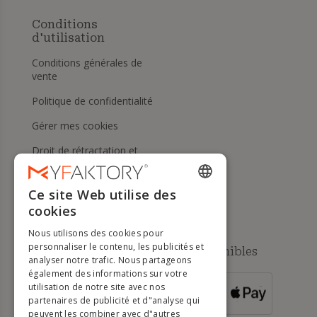
Conditions
d'utilisation
Conditions générales de
vente
Politique de confidentialité
Gérer mes cookies
Droit de rétractation et
retours
Aide
Ce site Web utilise des
ENGLISH
cookies
FRENCH
Nous utilisons des cookies pour
DUTCH
personnaliser le contenu, les publicités et
Méthodes de paiement disponibles
analyser notre trafic. Nous partageons
GERMAN
également des informations sur votre
utilisation de notre site avec nos
POUR LES
ITALIAN
partenaires de publicité et d"analyse qui
COMMANDES
SUPÉRIEURES À
500 €
peuvent les combiner avec d"autres