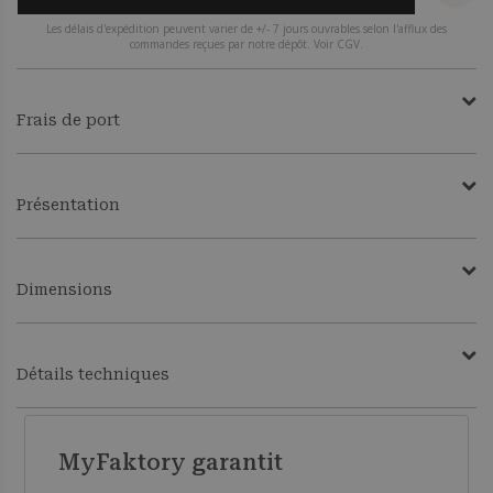
Les délais d'expédition peuvent varier de +/- 7 jours ouvrables selon l'afflux des
commandes reçues par notre dépôt. Voir CGV.
Frais de port
Présentation
Dimensions
Détails techniques
MyFaktory garantit