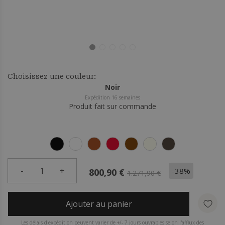
Choisissez une couleur:
Noir
Expédition 16 semaines
Produit fait sur commande
-
1
+
-38%
800,90 €
1.271,90 €
Ajouter au panier
Les délais d'expédition peuvent varier de +/- 7 jours ouvrables selon l'afflux des