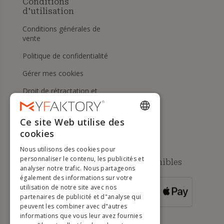
Conditions
d'utilisation
Conditions générales de
vente
Politique de confidentialité
Gérer mes cookies
Droit de rétractation et
retours
Aide
Ce site Web utilise des
ENGLISH
cookies
FRENCH
Nous utilisons des cookies pour
DUTCH
personnaliser le contenu, les publicités et
Méthodes de paiement disponibles
analyser notre trafic. Nous partageons
GERMAN
également des informations sur votre
utilisation de notre site avec nos
POUR LES
ITALIAN
partenaires de publicité et d"analyse qui
COMMANDES
SUPÉRIEURES À
500 €
peuvent les combiner avec d"autres
PORTUGUESE
informations que vous leur avez fournies