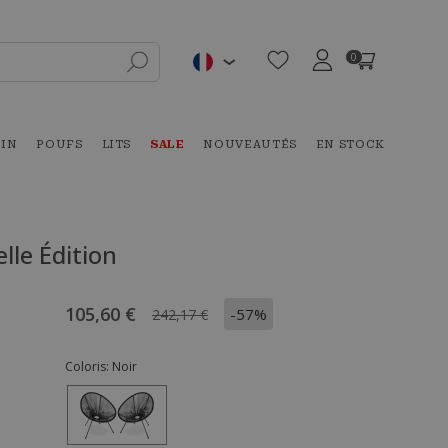
0
DIN
POUFS
LITS
SALE
NOUVEAUTÉS
EN STOCK
lle Édition
105,60 €
-57%
242,17 €
Coloris:
Noir