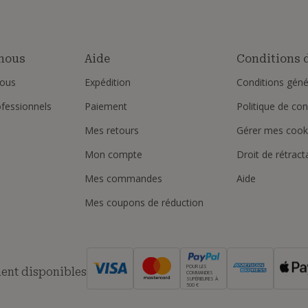
nous
Aide
Conditions d
ous
Expédition
Conditions géné
ofessionnels
Paiement
Politique de conf
Mes retours
Gérer mes cook
Mon compte
Droit de rétract
Mes commandes
Aide
Mes coupons de réduction
POUR LES
ent disponibles
COMMANDES
SUPÉRIEURES À
500 €