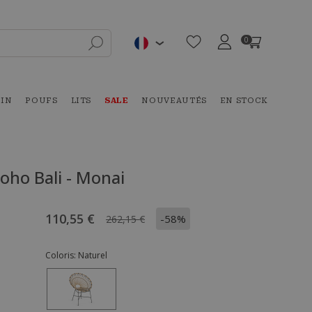
0
DIN
POUFS
LITS
SALE
NOUVEAUTÉS
EN STOCK
oho Bali - Monai
110,55 €
-58%
262,15 €
Coloris:
Naturel