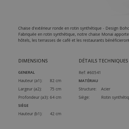
Chaise d'extérieur ronde en rotin synthétique - Design Boh
Fabriquée en rotin synthétique, notre chaise Monai apportera d
hôtels, les terrasses de café et les restaurants bénéficiero
DIMENSIONS
DÉTAILS TECHNIQUES
GENERAL
Ref: #60541
Hauteur (a1):
82 cm
MATÉRIAU
Largeur (a2):
75 cm
Structure:
Acier
Profondeur (a3):
64 cm
Siège:
Rotin synthéti
SIÈGE
Hauteur (b1):
42 cm