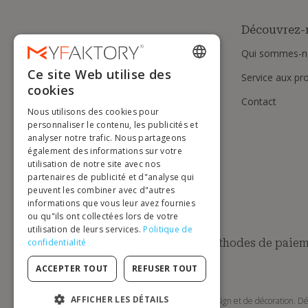
Découvrez-
Qui sommes-n
Ce site Web utilise des
Service aux pr
ENGLISH
cookies
Contact
FRENCH
Nous utilisons des cookies pour
DUTCH
personnaliser le contenu, les publicités et
analyser notre trafic. Nous partageons
GERMAN
également des informations sur votre
utilisation de notre site avec nos
ITALIAN
partenaires de publicité et d"analyse qui
peuvent les combiner avec d"autres
PORTUGUESE
informations que vous leur avez fournies
ou qu"ils ont collectées lors de votre
SPANISH
utilisation de leurs services.
Politique de
POLISH
Méthodes de paiem
confidentialité
ACCEPTER TOUT
REFUSER TOUT
AFFICHER LES DÉTAILS
MyFaktory est votre boutique en ligne de mobilier design et de décoration. Dé