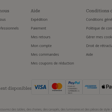
nous
Aide
Conditions d
ous
Expédition
Conditions géné
ofessionnels
Paiement
Politique de conf
Mes retours
Gérer mes cook
Mon compte
Droit de rétract
Mes commandes
Aide
Mes coupons de réduction
POUR LES
ent disponibles
COMMANDES
SUPÉRIEURES À
500 €
couvrez des tables, des chaises, des canapés, des luminaires et des pièces de style