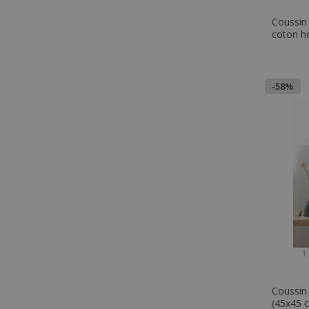
Coussin 
coton h
-58%
1
Coussin
(45x45 