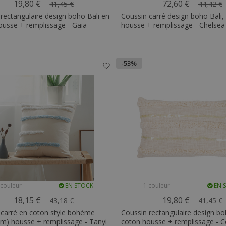
19,80 €
72,60 €
41,45 €
44,42 €
rectangulaire design boho Bali en
Coussin carré design boho Bali,
ousse + remplissage - Gaia
housse + remplissage - Chelsea
-53%
 couleur
EN STOCK
1 couleur
EN 
18,15 €
19,80 €
43,18 €
41,45 €
 carré en coton style bohème
Coussin rectangulaire design bo
cm) housse + remplissage - Tanyi
coton housse + remplissage - Ce