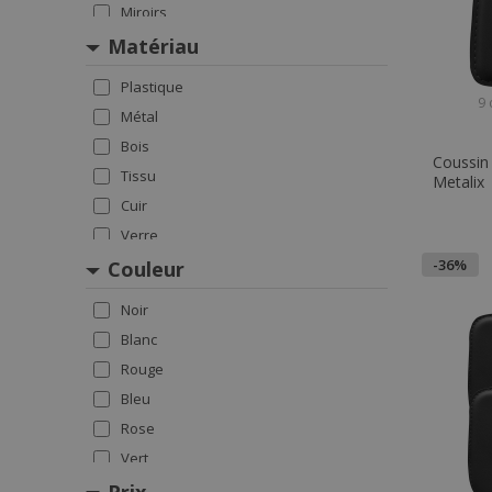
Miroirs
Cheminées Design
Matériau
Plastique
9 
Métal
Bois
Coussin 
Tissu
Metalix
Cuir
Verre
-36%
Couleur
Noir
Blanc
Rouge
Bleu
Rose
Vert
Jaune