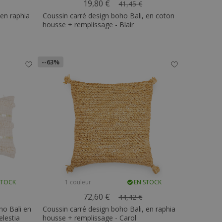
19,80 €
41,45 €
 en raphia
Coussin carré design boho Bali, en coton
housse + remplissage - Blair
--63%
STOCK
1 couleur
EN STOCK
72,60 €
44,42 €
ho Bali en
Coussin carré design boho Bali, en raphia
lestia
housse + remplissage - Carol