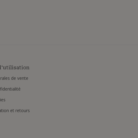
'utilisation
rales de vente
identialité
ies
ation et retours