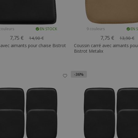
couleurs
EN STOCK
9 couleurs
EN 
7,75 €
7,75 €
14,90 €
13,90 €
avec aimants pour chaise Bistrot
Coussin carré avec aimants pou
Bistrot Metalix
-36%