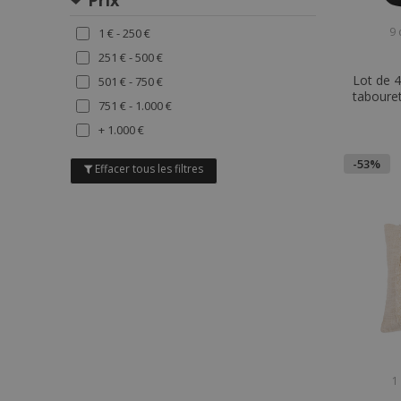
Prix
Marron
9 
1 € - 250 €
Gris
251 € - 500 €
Violet
Lot de 
501 € - 750 €
Orange
tabouret 
751 € - 1.000 €
Metalix
Multicolore
+ 1.000 €
-53%
Effacer tous les filtres
1