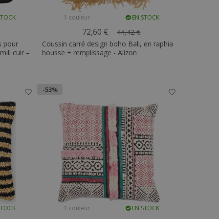
STOCK
1 couleur
EN STOCK
72,60 €
44,42 €
s pour
Coussin carré design boho Bali, en raphia
mili cuir –
housse + remplissage - Alizon
-53%
STOCK
1 couleur
EN STOCK