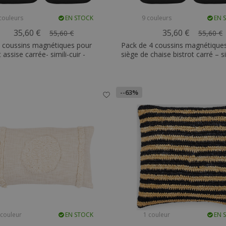
couleurs
EN STOCK
9 couleurs
EN 
35,60 €
35,60 €
55,60 €
55,60 €
4 coussins magnétiques pour
Pack de 4 coussins magnétique
assise carrée- simili-cuir -
siège de chaise bistrot carré – si
Metalix
--63%
 couleur
EN STOCK
1 couleur
EN 