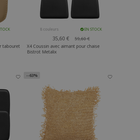
STOCK
8 couleurs
EN STOCK
35,60 €
59,60 €
r tabouret
X4 Coussin avec aimant pour chaise
Bistrot Metalix
--63%