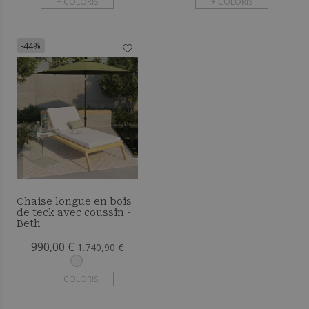
+ COLORIS
+ COLORIS
-44%
Chaise longue en bois
de teck avec coussin -
Beth
990,00 €
1.740,90 €
+ COLORIS