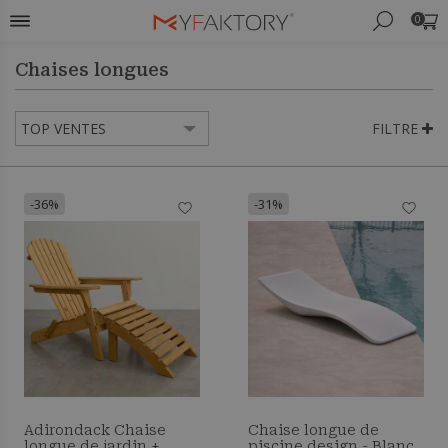
0
Chaises longues
FILTRE
-36%
-31%
Adirondack Chaise
Chaise longue de
longue de jardin +
piscine design - Blanc