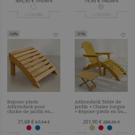
495,90 €
79,90 €
719,90 €
143,90 €
+ COLORIS
+ COLORIS
-54%
-31%
Repose-pieds
Adirondack Table de
Adirondack pour
jardin + Chaise longue
chaise de jardin en
+ Repose-pieds en bois
bois - Anela
- Set - Anela
31,68 €
201,90 €
67,54 €
288,90 €