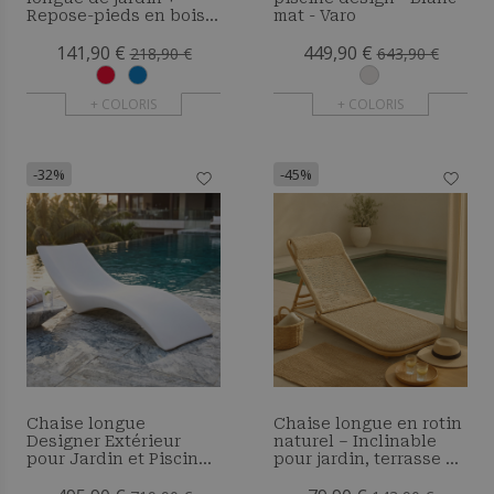
Repose-pieds en bois -
mat - Varo
Set - Anela
141,90 €
449,90 €
218,90 €
643,90 €
+ COLORIS
+ COLORIS
-32%
-45%
Chaise longue
Chaise longue en rotin
Designer Extérieur
naturel – Inclinable
pour Jardin et Piscine
pour jardin, terrasse &
– Loren
plage – Manra