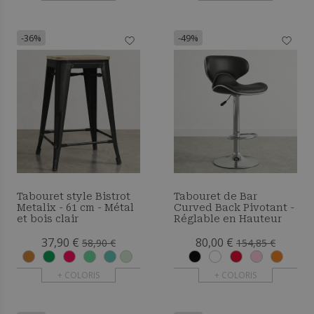
-36%
-49%
Tabouret style Bistrot
Tabouret de Bar
Metalix - 61 cm - Métal
Curved Back Pivotant -
et bois clair
Réglable en Hauteur
37,90 €
80,00 €
58,90 €
154,85 €
+ COLORIS
+ COLORIS