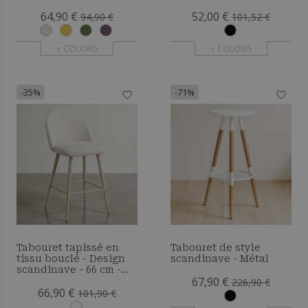
Merv
64,90 €
52,00 €
94,90 €
101,52 €
+ COLORIS
+ COLORIS
-35%
-71%
Tabouret tapissé en
Tabouret de style
tissu bouclé - Design
scandinave - Métal
scandinave - 66 cm -
67,90 €
Bennett
226,90 €
66,90 €
101,90 €