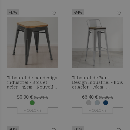
-47%
-34%
Tabouret de bar design
Tabouret de Bar -
industriel - Bois et
Design Industriel - Bois
acier - 45cm - Nouvelle
et Acier - 76cm -
édition - Metalix
Metalix
50,00 €
66,40 €
93,91 €
99,86 €
+ COLORIS
+ COLORIS
-43%
-31%