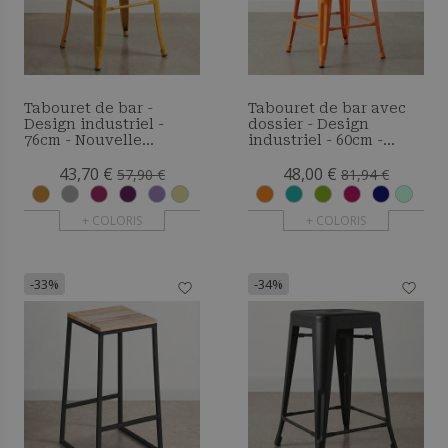
Tabouret de bar -
Tabouret de bar avec
Design industriel -
dossier - Design
76cm - Nouvelle
industriel - 60cm -
édition- Metalix
Nouvelle édition -
43,70 €
48,00 €
Metalix
57,90 €
81,94 €
+ COLORIS
+ COLORIS
-33%
-34%