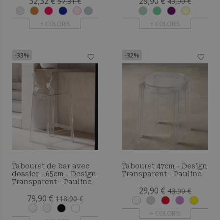
32,32 €
29,90 €
57,31 €
43,90 €
+ COLORIS
+ COLORIS
-33%
-32%
Tabouret de bar avec
Tabouret 47cm - Design
dossier - 65cm - Design
Transparent - Pauline
Transparent - Pauline
29,90 €
43,90 €
79,90 €
118,90 €
+ COLORIS