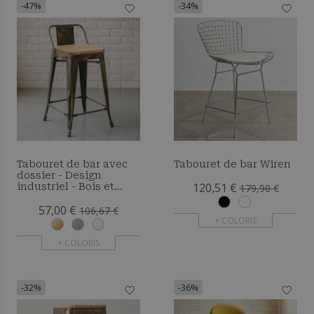
-47%
-34%
Tabouret de bar avec
Tabouret de bar Wiren
dossier - Design
120,51 €
industriel - Bois et
179,90 €
acier - 60cm - Nouvelle
57,00 €
édition - Metalix
106,67 €
+ COLORIS
+ COLORIS
-32%
-36%