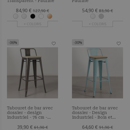
Transparent - Pauline
Pauline
84,90 €
54,90 €
127,90 €
83,90 €
+ COLORIS
+ COLORIS
-36%
-30%
Tabouret de bar avec
Tabouret de bar avec
dossier - design
dossier - Design
industriel - 76 cm -
industriel - Bois et
Metalix
acier - 76cm - Nouvelle
39,90 €
64,60 €
édition - Metalix
61,90 €
91,90 €