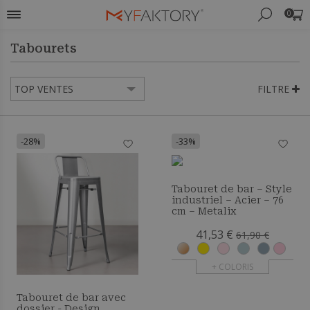
0
Tabourets
FILTRE
-28%
-33%
Tabouret de bar – Style
industriel – Acier – 76
cm – Metalix
41,53 €
61,90 €
+ COLORIS
Tabouret de bar avec
dossier - Design