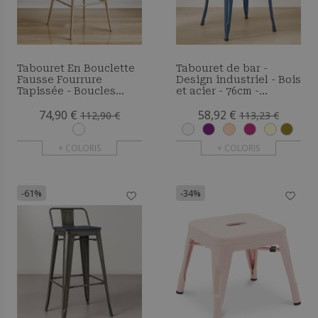
Tabouret En Bouclette
Tabouret de bar -
Fausse Fourrure
Design industriel - Bois
Tapissée - Boucles
et acier - 76cm -
Blanches - Design
Nouvelle édition -
74,90 €
58,92 €
scandinave - Bennett
Metalix
112,90 €
113,23 €
+ COLORIS
+ COLORIS
-61%
-34%