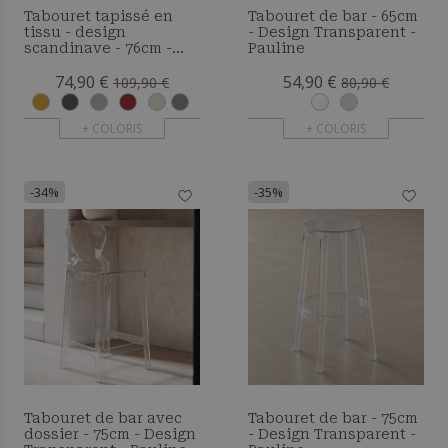
Tabouret tapissé en
Tabouret de bar - 65cm
tissu - design
- Design Transparent -
scandinave - 76cm -
Pauline
Bennett
74,90 €
54,90 €
109,90 €
80,90 €
+ COLORIS
+ COLORIS
-34%
-35%
Tabouret de bar avec
Tabouret de bar - 75cm
dossier - 75cm - Design
- Design Transparent -