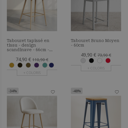
Tabouret tapissé en
Tabouret Bruno Moyen
tissu - design
- 60cm
scandinave - 66cm -
49,90 €
Bennett
73,90 €
74,90 €
110,90 €
+ COLORIS
+ COLORIS
-34%
-48%