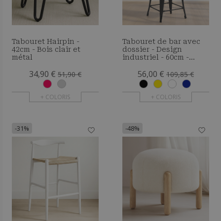
Tabouret Hairpin -
Tabouret de bar avec
42cm - Bois clair et
dossier - Design
métal
industriel - 60cm -
Nouvelle édition -
34,90 €
56,00 €
Metalix
51,90 €
109,85 €
+ COLORIS
+ COLORIS
-31%
-48%