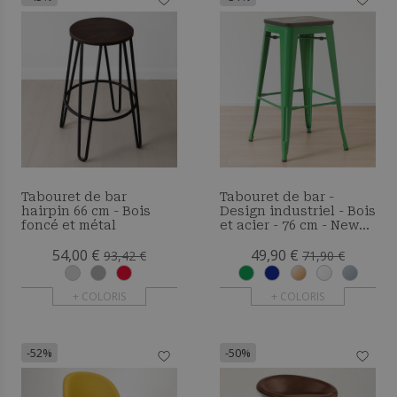
Tabouret de bar
Tabouret de bar -
hairpin 66 cm - Bois
Design industriel - Bois
foncé et métal
et acier - 76 cm - New
Edition- Metalix
54,00 €
49,90 €
93,42 €
71,90 €
+ COLORIS
+ COLORIS
-52%
-50%