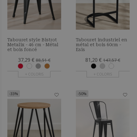
Tabouret style Bistrot
Tabouret industriel en
Metalix - 46 cm - Métal
métal et bois 60cm -
et bois foncé
Esis
37,29 €
81,20 €
88,51 €
147,57 €
+ COLORIS
+ COLORIS
-33%
-50%