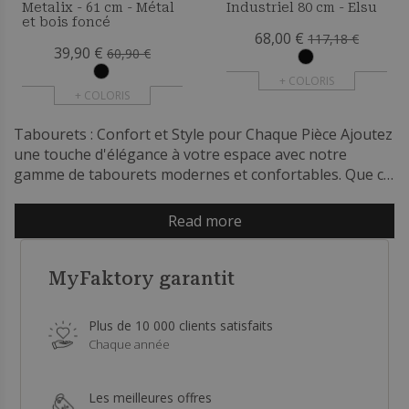
Metalix - 61 cm - Métal
Industriel 80 cm - Elsu
et bois foncé
68,00 €
117,18 €
39,90 €
60,90 €
+ COLORIS
+ COLORIS
Tabourets : Confort et Style pour Chaque Pièce Ajoutez
une touche d'élégance à votre espace avec notre
gamme de tabourets modernes et confortables. Que ce
soit pour la cuisine, le bar ou le salon, nos tabourets
sont conçus pour offrir un mélange parfait de style et
Read more
de fonctionnalité. Styles Variés et Design Élégant Nous
proposons une vaste sélection de tabourets dans
différents styles et matériaux. Choisissez parmi des
MyFaktory garantit
tabourets en bois pour un look rustique, en métal pour
une touche industrielle, ou en plastique pour une
Plus de 10 000 clients satisfaits
option contemporaine et facile à entretenir. Nos
Chaque année
designs élégants s'intègrent parfaitement dans tout
type de décoration intérieure. Confort Optimal Le
confort est primordial lorsqu'il s'agit de choisir des
Les meilleures offres