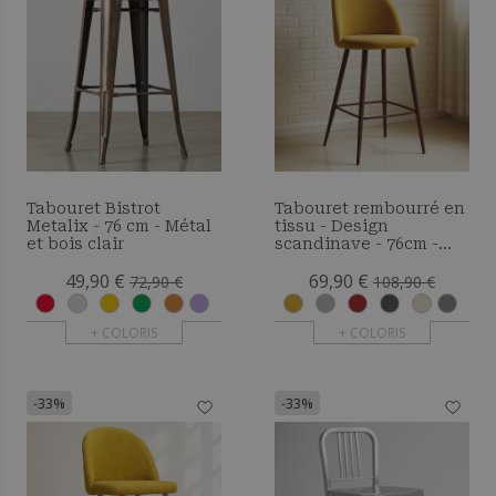
Tabouret Bistrot
Tabouret rembourré en
Metalix - 76 cm - Métal
tissu - Design
et bois clair
scandinave - 76cm -
Bennett
49,90 €
69,90 €
72,90 €
108,90 €
+ COLORIS
+ COLORIS
-33%
-33%