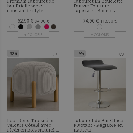
Premium Tabouret de
Tabouret En Bouclette
bar Brielle avec
Fausse Fourrure
coussin de style
Tapissée - Boucles
scandinave - Bois
Blanches - Design
62,90 €
74,90 €
scandinave - Bennett
94,90 €
113,90 €
+ COLORIS
+ COLORIS
-32%
-49%
Pouf Rond Tapissé en
Tabouret de Bar Office
Velours Côtelé avec
Pivotant - Réglable en
Pieds en Bois Naturel -
Hauteur