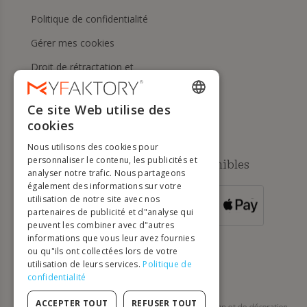
Politique de confidentialité
Gérer mes cookies
Droit de rétractation et
retours
Aide
Ce site Web utilise des
ENGLISH
cookies
FRENCH
Nous utilisons des cookies pour
DUTCH
personnaliser le contenu, les publicités et
Méthodes de paiement disponibles
analyser notre trafic. Nous partageons
GERMAN
également des informations sur votre
utilisation de notre site avec nos
POUR LES
ITALIAN
partenaires de publicité et d"analyse qui
COMMANDES
SUPÉRIEURES À
500 €
peuvent les combiner avec d"autres
PORTUGUESE
informations que vous leur avez fournies
ou qu"ils ont collectées lors de votre
SPANISH
utilisation de leurs services.
Politique de
POLISH
confidentialité
ACCEPTER TOUT
REFUSER TOUT