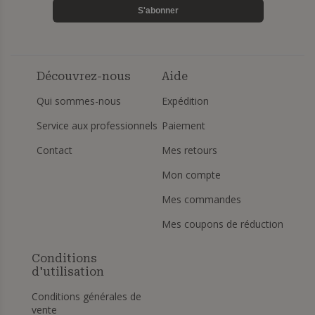
S'abonner
besoins et à votre style. Transformez votre espace avec
nos tabourets modernes et confortables, et profitez
d'un design élégant allié à un confort optimal.
Commandez dès maintenant et améliorez votre
décoration intérieure avec nos meubles de qualité.
Découvrez-nous
Aide
Qui sommes-nous
Expédition
Service aux professionnels
Paiement
Contact
Mes retours
Mon compte
Mes commandes
Mes coupons de réduction
Conditions
d'utilisation
Conditions générales de
vente