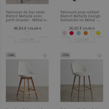
Tabouret de bar style
Tabouret pour enfant
Bistrot Metalix avec
Bistrot Metalix Design
petit dossier - Métal et
industriel en Métal -
bois foncé - 76 cm
Nouvelle édition
48,84 €
36,00 €
125,08 €
53,90 €
+ COLORIS
+ COLORIS
-34%
-35%