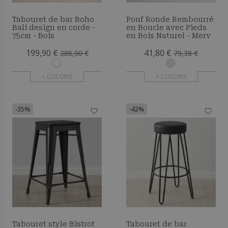
Tabouret de bar Boho
Pouf Ronde Rembourré
Bali design en corde -
en Boucle avec Pieds
75cm - Bois
en Bois Naturel - Merv
199,90 €
41,80 €
286,90 €
79,38 €
+ COLORIS
+ COLORIS
-35%
-42%
Tabouret style Bistrot
Tabouret de bar