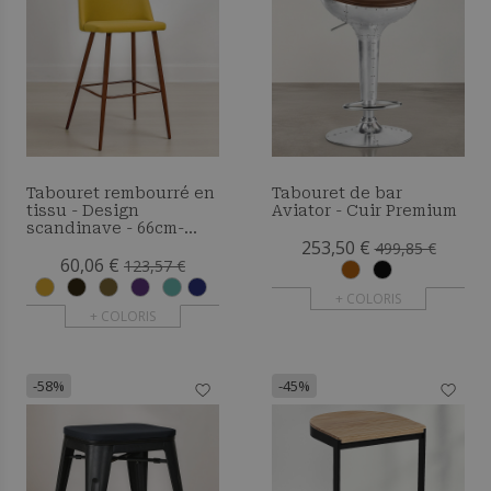
Tabouret rembourré en
Tabouret de bar
tissu - Design
Aviator - Cuir Premium
scandinave - 66cm-
253,50 €
Bennett
499,85 €
60,06 €
123,57 €
+ COLORIS
+ COLORIS
-58%
-45%