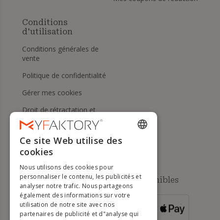
Conditions
d'utilisation
Conditions générales de
vente
Politique de confidentialité
Gérer mes cookies
Droit de rétractation et
retours
Aide
Ce site Web utilise des
ENGLISH
cookies
FRENCH
Nous utilisons des cookies pour
DUTCH
personnaliser le contenu, les publicités et
Méthodes de paiement disponibles
analyser notre trafic. Nous partageons
GERMAN
également des informations sur votre
utilisation de notre site avec nos
POUR LES
ITALIAN
partenaires de publicité et d"analyse qui
COMMANDES
SUPÉRIEURES À